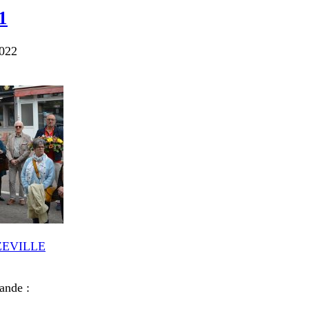
1
2022
ZEVILLE
ande :