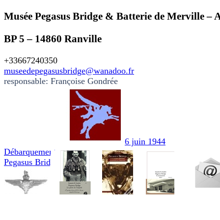
Musée Pegasus Bridge & Batterie de Merville – 
BP 5 – 14860 Ranville
+33667240350
museedepegasusbridge@wanadoo.fr
responsable: Françoise Gondrée
6 juin 1944
Débarquement
Pegasus Bridge