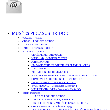
MUSÉES PEGASUS BRIDGE
ACCUEIL – ASPEG
VIDÉOS – PEGASUS BRIDGE
IMAGES ET ARCHIVES
RADIO – PEGASUS BRIDGE
ACTEURS DU 6JUIN
GÉNÉRAL RICHARD GALE
MARS 1944, IMAGINEZ Y ÊTRE
JOHN HOWARD
JIM WALLWORK, PILOTE DU 1ER PLANEUR HORSA
LORD LOVAT
BILL MILLIN LE CORNEMUSIER
JOSETTE LEMANISSIER, RENCONTRE AVEC BILL MILLIN
COMMANDOS KIEFFER N° 4 – BENOUVILLE
LÉON GAUTIER – Commando Kieffer N° 4
YVES MEUDAL – Commandos Kieffer N° 4
MAURICE CHAUVET – Commando Kieffer N°4
Histoire du musée
1er MUSÉE PEGASUS BRIDGE
MERVILLE, BÉNOUVILLE, RANVILLE
LES COLLECTIONS « MUSÉE PEGASUS BRIDGE »
CHAR CENTAUR- propriété de l’Aspeg
HISTOIRE DE LA 6ème DIVISION AÉROPORTÉE DU GÉNÉRAL GALE