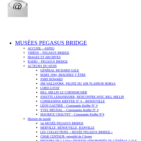
MUSÉES PEGASUS BRIDGE
ACCUEIL – ASPEG
VIDÉOS – PEGASUS BRIDGE
IMAGES ET ARCHIVES
RADIO – PEGASUS BRIDGE
ACTEURS DU 6JUIN
GÉNÉRAL RICHARD GALE
MARS 1944, IMAGINEZ Y ÊTRE
JOHN HOWARD
JIM WALLWORK, PILOTE DU 1ER PLANEUR HORSA
LORD LOVAT
BILL MILLIN LE CORNEMUSIER
JOSETTE LEMANISSIER, RENCONTRE AVEC BILL MILLIN
COMMANDOS KIEFFER N° 4 – BENOUVILLE
LÉON GAUTIER – Commando Kieffer N° 4
YVES MEUDAL – Commandos Kieffer N° 4
MAURICE CHAUVET – Commando Kieffer N°4
Histoire du musée
1er MUSÉE PEGASUS BRIDGE
MERVILLE, BÉNOUVILLE, RANVILLE
LES COLLECTIONS « MUSÉE PEGASUS BRIDGE »
CHAR CENTAUR- propriété de l’Aspeg
HISTOIRE DE LA 6ème DIVISION AÉROPORTÉE DU GÉNÉRAL GALE