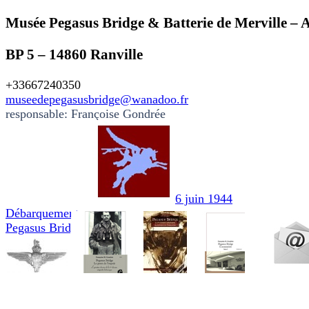
Musée Pegasus Bridge & Batterie de Merville – 
BP 5 – 14860 Ranville
+33667240350
museedepegasusbridge@wanadoo.fr
responsable: Françoise Gondrée
6 juin 1944
Débarquement
Pegasus Bridge