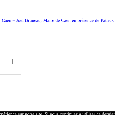
Caen – Joel Bruneau, Maire de Caen en présence de Patric
périence sur notre site. Si vous continuez à utiliser ce dernie