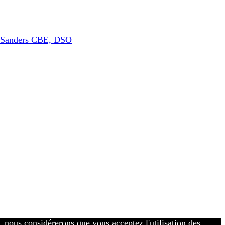
k Sanders CBE, DSO
r, nous considérerons que vous acceptez l'utilisation des