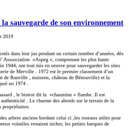
t la sauvegarde de son environnement
er 2019
 restés dans leur jus pendant un certain nombre d’années, dès
l’ Asssociation »Aspeg », comprenant les plus hauts
uin 1944, ont tout mis en oeuvre pour sauvegarder les sites
tterie de Merville . 1972 est le premier classement d’un
 de Ranville , maisons, château de Bénouville) et la
guré en 1974 .
sard , le bistrot dit la »chaumine » flambe .Il est
 authenticité . Le charme des abords sur le terrain de la
s propriétaires.
es arbres anciens bordant celui ci ,les roseaux utiles pour
breux volatiles venaient nicher, les petites barques de