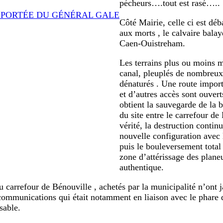
pécheurs….tout est rasé…..
ROPORTÉE DU GÉNÉRAL GALE
Côté Mairie, celle ci est dé
aux morts , le calvaire balay
Caen-Ouistreham.
Les terrains plus ou moins m
canal, pleuplés de nombreux
dénaturés . Une route impor
et d’autres accès sont ouver
obtient la sauvegarde de la 
du site entre le carrefour d
vérité, la destruction conti
nouvelle configuration avec 
puis le bouleversement total 
zone d’attérissage des plane
authentique.
u carrefour de Bénouville , achetés par la municipalité n’ont
élécommunications qui était notamment en liaison avec le phar
sable.