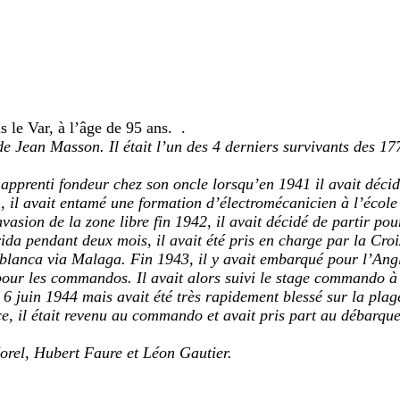
 le Var, à l’âge de 95 ans. .
n de Jean Masson. Il était l’un des 4 derniers survivants des 
t apprenti fondeur chez son oncle lorsqu’en 1941 il avait déc
 il avait entamé une formation d’électromécanicien à l’école 
’invasion de la zone libre fin 1942, il avait décidé de partir p
rida pendant deux mois, il avait été pris en charge par la Cro
blanca via Malaga. Fin 1943, il y avait embarqué pour l’Anglet
 pour les commandos. Il avait alors suivi le stage commando 
 6 juin 1944 mais avait été très rapidement blessé sur la plag
ce, il était revenu au commando et avait pris part au débarq
Morel, Hubert Faure et Léon Gautier.