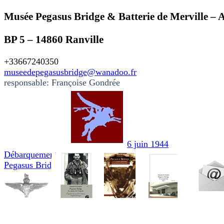
Musée Pegasus Bridge & Batterie de Merville – 
BP 5 – 14860 Ranville
+33667240350
museedepegasusbridge@wanadoo.fr
responsable: Françoise Gondrée
6 juin 1944
Débarquement
Pegasus Bridge