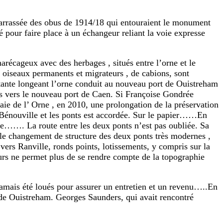
barrassée des obus de 1914/18 qui entouraient le monument
é pour faire place à un échangeur reliant la voie expresse
arécageux avec des herbages , situés entre l’orne et le
 oiseaux permanents et migrateurs , de cabions, sont
tante longeant l’orne conduit au nouveau port de Ouistreham
ts vers le nouveau port de Caen. Si Françoise Gondrée
baie de l’ Orne , en 2010, une prolongation de la préservation
e Bénouville et les ponts est accordée. Sur le papier……En
nue……. La route entre les deux ponts n’est pas oubliée. Sa
le changement de structure des deux ponts très modernes ,
vers Ranville, ronds points, lotissements, y compris sur la
urs ne permet plus de se rendre compte de la topographie
 jamais été loués pour assurer un entretien et un revenu…..En
e de Ouistreham. Georges Saunders, qui avait rencontré