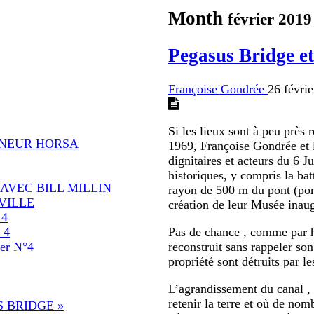
Month
février 2019
Pegasus Bridge e
Françoise Gondrée
26 févri
Si les lieux sont à peu près
ANEUR HORSA
1969, Françoise Gondrée et 
dignitaires et acteurs du 6 J
historiques, y compris la ba
AVEC BILL MILLIN
rayon de 500 m du pont (pont
VILLE
création de leur Musée inau
 4
 4
Pas de chance , comme par ha
r N°4
reconstruit sans rappeler son
propriété sont détruits par le
L’agrandissement du canal , d
retenir la terre et où de nom
 BRIDGE »