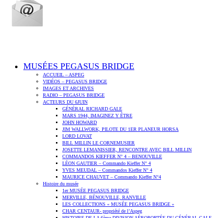
MUSÉES PEGASUS BRIDGE
ACCUEIL – ASPEG
VIDÉOS – PEGASUS BRIDGE
IMAGES ET ARCHIVES
RADIO – PEGASUS BRIDGE
ACTEURS DU 6JUIN
GÉNÉRAL RICHARD GALE
MARS 1944, IMAGINEZ Y ÊTRE
JOHN HOWARD
JIM WALLWORK, PILOTE DU 1ER PLANEUR HORSA
LORD LOVAT
BILL MILLIN LE CORNEMUSIER
JOSETTE LEMANISSIER, RENCONTRE AVEC BILL MILLIN
COMMANDOS KIEFFER N° 4 – BENOUVILLE
LÉON GAUTIER – Commando Kieffer N° 4
YVES MEUDAL – Commandos Kieffer N° 4
MAURICE CHAUVET – Commando Kieffer N°4
Histoire du musée
1er MUSÉE PEGASUS BRIDGE
MERVILLE, BÉNOUVILLE, RANVILLE
LES COLLECTIONS « MUSÉE PEGASUS BRIDGE »
CHAR CENTAUR- propriété de l’Aspeg
HISTOIRE DE LA 6ème DIVISION AÉROPORTÉE DU GÉNÉRAL GALE