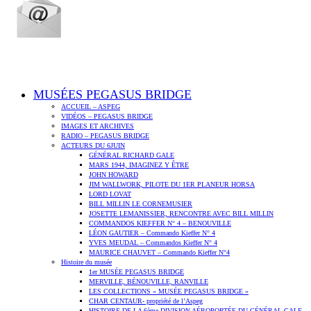
MUSÉES PEGASUS BRIDGE
ACCUEIL – ASPEG
VIDÉOS – PEGASUS BRIDGE
IMAGES ET ARCHIVES
RADIO – PEGASUS BRIDGE
ACTEURS DU 6JUIN
GÉNÉRAL RICHARD GALE
MARS 1944, IMAGINEZ Y ÊTRE
JOHN HOWARD
JIM WALLWORK, PILOTE DU 1ER PLANEUR HORSA
LORD LOVAT
BILL MILLIN LE CORNEMUSIER
JOSETTE LEMANISSIER, RENCONTRE AVEC BILL MILLIN
COMMANDOS KIEFFER N° 4 – BENOUVILLE
LÉON GAUTIER – Commando Kieffer N° 4
YVES MEUDAL – Commandos Kieffer N° 4
MAURICE CHAUVET – Commando Kieffer N°4
Histoire du musée
1er MUSÉE PEGASUS BRIDGE
MERVILLE, BÉNOUVILLE, RANVILLE
LES COLLECTIONS « MUSÉE PEGASUS BRIDGE »
CHAR CENTAUR- propriété de l’Aspeg
HISTOIRE DE LA 6ème DIVISION AÉROPORTÉE DU GÉNÉRAL GALE