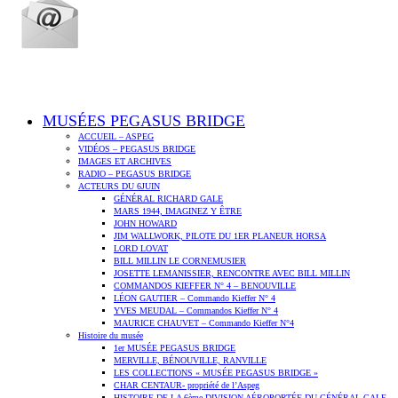
MUSÉES PEGASUS BRIDGE
ACCUEIL – ASPEG
VIDÉOS – PEGASUS BRIDGE
IMAGES ET ARCHIVES
RADIO – PEGASUS BRIDGE
ACTEURS DU 6JUIN
GÉNÉRAL RICHARD GALE
MARS 1944, IMAGINEZ Y ÊTRE
JOHN HOWARD
JIM WALLWORK, PILOTE DU 1ER PLANEUR HORSA
LORD LOVAT
BILL MILLIN LE CORNEMUSIER
JOSETTE LEMANISSIER, RENCONTRE AVEC BILL MILLIN
COMMANDOS KIEFFER N° 4 – BENOUVILLE
LÉON GAUTIER – Commando Kieffer N° 4
YVES MEUDAL – Commandos Kieffer N° 4
MAURICE CHAUVET – Commando Kieffer N°4
Histoire du musée
1er MUSÉE PEGASUS BRIDGE
MERVILLE, BÉNOUVILLE, RANVILLE
LES COLLECTIONS « MUSÉE PEGASUS BRIDGE »
CHAR CENTAUR- propriété de l’Aspeg
HISTOIRE DE LA 6ème DIVISION AÉROPORTÉE DU GÉNÉRAL GALE